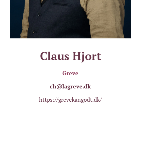
Claus Hjort
Greve
ch@lagreve.dk
https://grevekangodt.dk/